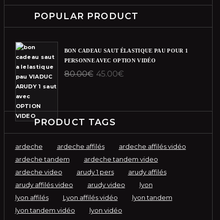
POPULAR PRODUCT
BON CADEAU SAUT ÉLASTIQUE PAU POUR 1
PERSONNE AVEC OPTION VIDÉO
80.00
€
45.00
€
PRODUCT TAGS
ardeche
ardeche affilés
ardeche affilés vidéo
ardeche tandem
ardeche tandem video
ardeche video
arudy 1 pers
arudy affilés
arudy affilés video
arudy video
lyon
lyon affilés
Lyon affilés vidéo
lyon tandem
lyon tandem vidéo
lyon vidéo