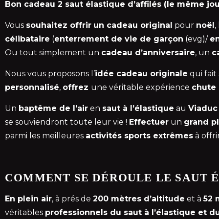
Bon cadeau 2 saut élastique d’affilés (le même jo
Vous
souhaitez offrir
un cadeau original
pour
noël
,
célibataire
(
enterrement de vie de garçon
(evg)/
en
Ou tout simplement un
cadeau d’anniversaire
, un
c
Nous vous proposons l’
idée cadeau originale
qui fait
personnalisé
,
offrez
une véritable expérience
chute 
Un
baptême de l’air
en
saut à l’élastique
au
Viaduc 
se souviendront toute leur vie !
Effectuer
un
grand p
parmi les meilleures
activités sports extrêmes
à offr
COMMENT SE DÉROULE LE SAUT É
En plein air
, à prés de
200 mètres d’altitude
et à
52 
véritables
professionnels du saut à l’élastique et 