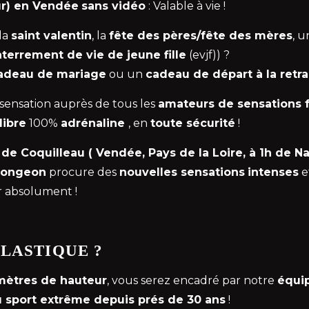
ur) en Vendée
sans vidéo
: Valable à vie !
 la
saint valentin
, la
fête des pères/fête des mères
, 
terrement de vie de jeune fille
(evjf)) ?
adeau de mariage
ou un
cadeau de départ à la retra
 sensation auprès de tous les
amateurs de sensations 
libre
100%
adrénaline
, en
toute sécurité
!
de Coquilleau ( Vendée, Pays de la Loire, à 1h de Na
longeon
procure des
nouvelles sensations
intenses
e
ir absolument !
LASTIQUE ?
mètres de hauteur
, vous serez encadré par notre
équi
du sport extrême depuis prés de 30 ans
!