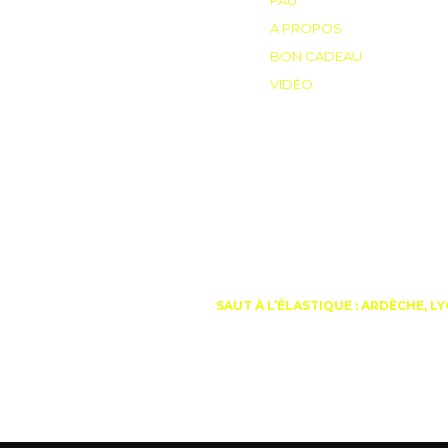
PAU
A PROPOS
BON CADEAU
VIDÉO
BON CADEAU DEU
SAUT À L’ÉLASTIQUE : ARDÈCHE, L