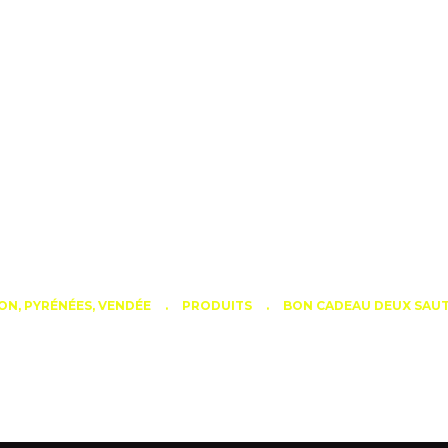
X SAUTS D’AFFILÉS VE
YON, PYRÉNÉES, VENDÉE
PRODUITS
BON CADEAU DEUX SAUTS