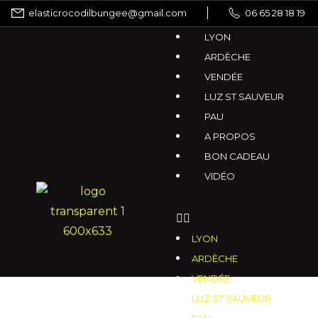
elasticrocodilbungee@gmail.com
06 65 28 18 19
LYON
ARDÈCHE
VENDÉE
LUZ ST SAUVEUR
PAU
A PROPOS
BON CADEAU
VIDÉO
LYON
ARDÈCHE
VENDÉE
LUZ ST SAUVEUR