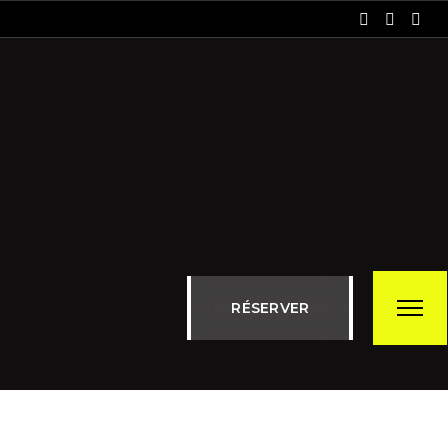
R
É
S
E
R
V
E
R