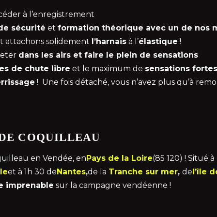
céder à l’enregistrement
de sécurité
et
formation théorique avec un de nos 
t attachons solidement
l’harnais
à l’
élastique
!
jeter
dans les airs et faire le plein de sensations
s de chute libre
et le maximum de
sensations forte
errissage
! Une fois détaché, vous n’avez plus qu’à rem
 DE COQUILLEAU
quilleau en Vendée, en
Pays de la Loire
(85 120) ! Situé 
le
et à 1h 30 de
Nantes
,
de la
Tranche sur mer
,
de
l’île 
e imprenable
sur la campagne vendéenne !