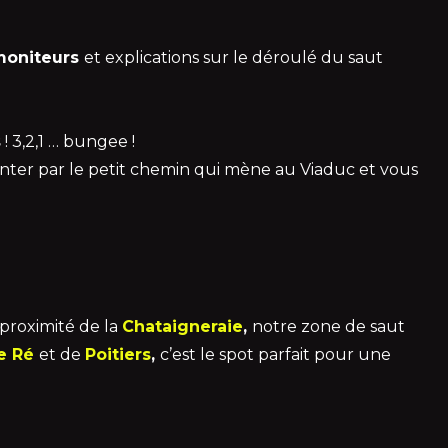
moniteurs
et explications sur le déroulé du saut
s
! 3,2,1 … bungee !
onter par le petit chemin qui mène au Viaduc et vous
à proximité de la
Chataigneraie
,
notre zone de saut
de Ré
et de
Poitiers
,
c’est le spot parfait pour une