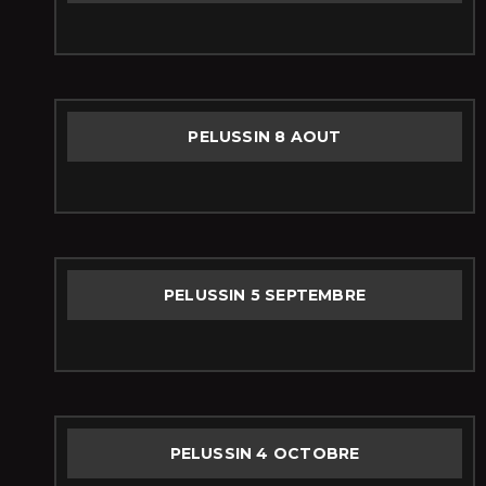
PELUSSIN 8 AOUT
PELUSSIN 5 SEPTEMBRE
PELUSSIN 4 OCTOBRE