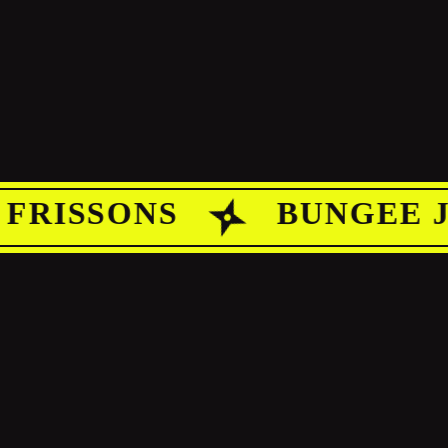
SSONS
MOMENT INOUBLIABL
BUNGEE JUMP