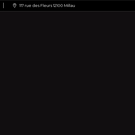
117 rue des Fleurs 12100 Millau