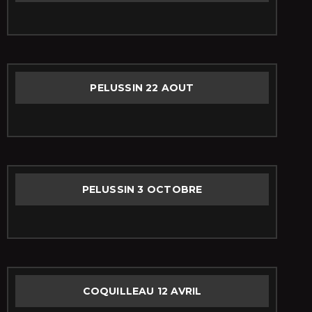
PELUSSIN 22 AOUT
PELUSSIN 3 OCTOBRE
COQUILLEAU 12 AVRIL