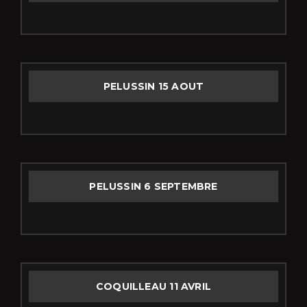
PELUSSIN 15 AOUT
PELUSSIN 6 SEPTEMBRE
COQUILLEAU 11 AVRIL