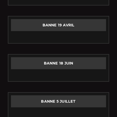
BANNE 19 AVRIL
BANNE 18 JUIN
BANNE 5 JUILLET