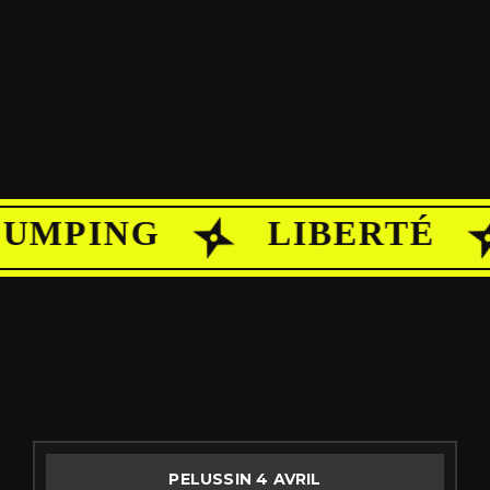
E
ING
ELASTIC CROCODI
LIBERTÉ
VI
PELUSSIN 4 AVRIL