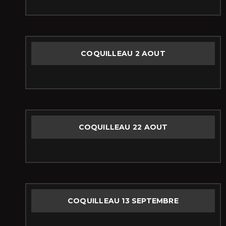
COQUILLEAU 2 AOUT
COQUILLEAU 22 AOUT
COQUILLEAU 13 SEPTEMBRE