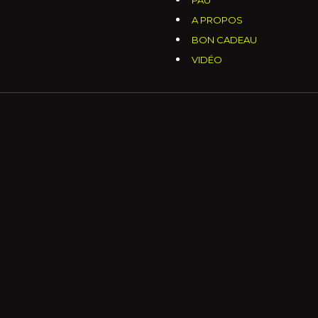
PAU
A PROPOS
BON CADEAU
VIDÉO