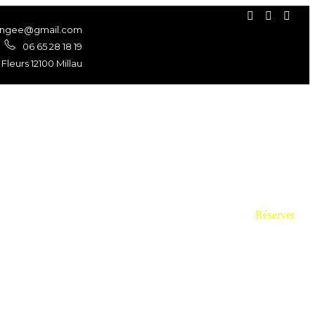
bungee@gmail.com
06 65 28 18 19
 Fleurs 12100 Millau
R
é
s
e
r
v
e
r