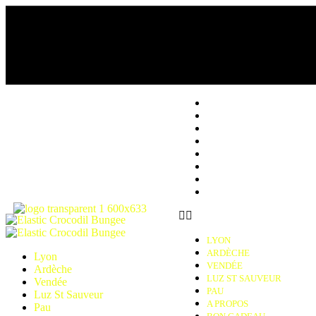
LYON
ARDÈCHE
VENDÉE
LUZ ST SAUVEUR
PAU
A PROPOS
BON CADEAU
VIDÉO
LYON
ARDÈCHE
Lyon
VENDÉE
Ardèche
LUZ ST SAUVEUR
Vendée
PAU
Luz St Sauveur
A PROPOS
Pau