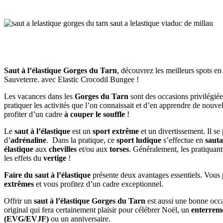
Saut à l’élastique Gorges du Tarn
, découvrez les meilleurs spots e
Sauveterre. avec Elastic Crocodil Bungee !
Les vacances dans les
Gorges du Tarn
sont des occasions privilégiée
pratiquer les activités que l’on connaissait et d’en apprendre de nouve
profiter d’un cadre
à couper le souffle
!
Le
saut à l’élastique
est un
sport extrême
et un divertissement. Il se
d’
adrénaline
. Dans la pratique, ce
sport ludique
s’effectue en
sauta
élastique
aux
chevilles
et/ou aux
torses
. Généralement, les pratiquant
les effets du
vertige
!
Faire du saut à l’élastique
présente deux avantages essentiels. Vous
extrêmes
et vous profitez d’un cadre exceptionnel.
Offrir un
saut à l’élastique Gorges du Tarn
est aussi une bonne occ
original qui fera certainement plaisir pour célébrer Noël, un
enterreme
(EVG/EVJF)
ou un anniversaire.